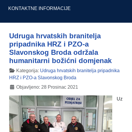
KONTAKTNE INFORMACIJE
Udruga hrvatskih branitelja
pripadnika HRZ i PZO-a
Slavonskog Broda održala
humanitarni božićni domjenak
Detalji
Kategorija:
Udruga hrvatskih branitelja pripadnika
HRZ i PZO-a Slavonskog Broda
Objavljeno: 28 Prosinac 2021
Uz