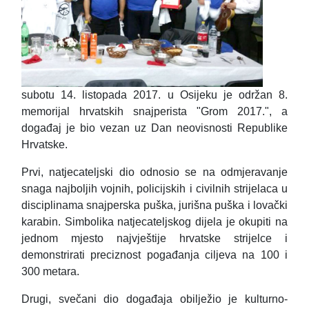
subotu 14. listopada 2017. u Osijeku je održan 8.
memorijal hrvatskih snajperista "Grom 2017.", a
događaj je bio vezan uz Dan neovisnosti Republike
Hrvatske.
Prvi, natjecateljski dio odnosio se na odmjeravanje
snaga najboljih vojnih, policijskih i civilnih strijelaca u
disciplinama snajperska puška, jurišna puška i lovački
karabin. Simbolika natjecateljskog dijela je okupiti na
jednom mjesto najvještije hrvatske strijelce i
demonstrirati preciznost pogađanja ciljeva na 100 i
300 metara.
Drugi, svečani dio događaja obilježio je kulturno-