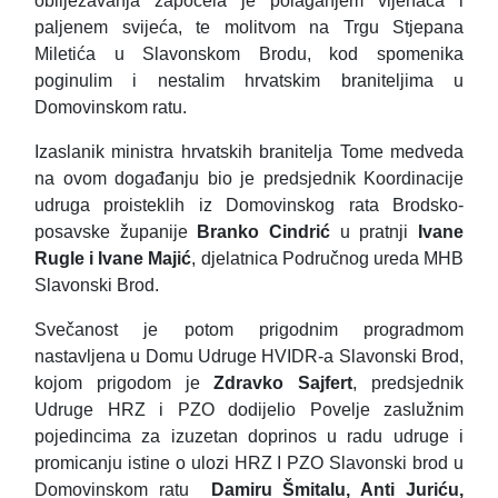
obilježavanja započela je polaganjem vijenaca i
paljenem svijeća, te molitvom na Trgu Stjepana
Miletića u Slavonskom Brodu, kod spomenika
poginulim i nestalim hrvatskim braniteljima u
Domovinskom ratu.
Izaslanik ministra hrvatskih branitelja Tome medveda
na ovom događanju bio je predsjednik Koordinacije
udruga proisteklih iz Domovinskog rata Brodsko-
posavske županije
Branko Cindrić
u pratnji
Ivane
Rugle i Ivane Majić
, djelatnica Područnog ureda MHB
Slavonski Brod.
Svečanost je potom prigodnim progradmom
nastavljena u Domu Udruge HVIDR-a Slavonski Brod,
kojom prigodom je
Zdravko Sajfert
, predsjednik
Udruge HRZ i PZO dodijelio Povelje zaslužnim
pojedincima
za izuzetan doprinos u radu udruge i
promicanju istine o ulozi HRZ I PZO
Slavonski brod u
Domovinskom ratu
Damiru Šmitalu, Anti Juriću,