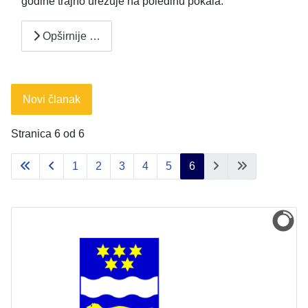
godine trajno urezuje na poleđinu pokala.
Opširnije …
Novi članak
Stranica 6 od 6
1
2
3
4
5
6