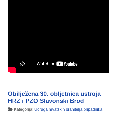
Obilježena 30. obljetnica ustroja
HRZ i PZO Slavonski Brod
Detalji
Kategorija:
Udruga hrvatskih branitelja pripadnika