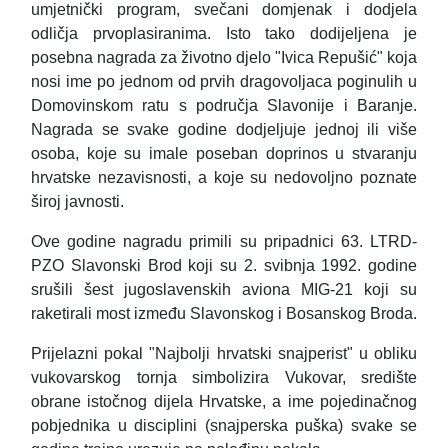
umjetnički program, svečani domjenak i dodjela
odličja prvoplasiranima. Isto tako dodijeljena je
posebna nagrada za životno djelo "Ivica Repušić" koja
nosi ime po jednom od prvih dragovoljaca poginulih u
Domovinskom ratu s područja Slavonije i Baranje.
Nagrada se svake godine dodjeljuje jednoj ili više
osoba, koje su imale poseban doprinos u stvaranju
hrvatske nezavisnosti, a koje su nedovoljno poznate
široj javnosti.
Ove godine nagradu primili su pripadnici 63. LTRD-
PZO Slavonski Brod koji su 2. svibnja 1992. godine
srušili šest jugoslavenskih aviona MIG-21 koji su
raketirali most između Slavonskog i Bosanskog Broda.
Prijelazni pokal "Najbolji hrvatski snajperist" u obliku
vukovarskog tornja simbolizira Vukovar, središte
obrane istočnog dijela Hrvatske, a ime pojedinačnog
pobjednika u disciplini (snajperska puška) svake se