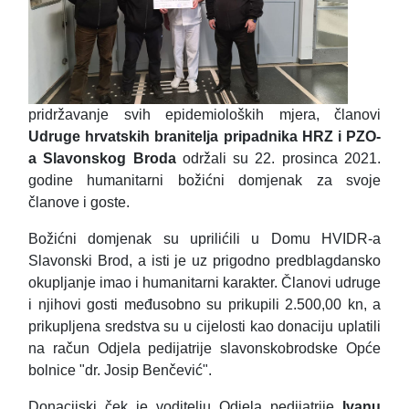
pridržavanje svih epidemioloških mjera, članovi
Udruge hrvatskih branitelja pripadnika HRZ i PZO-
a Slavonskog Broda
održali su 22. prosinca 2021.
godine humanitarni božićni domjenak za svoje
članove i goste.
Božićni domjenak su uprilićili u Domu HVIDR-a
Slavonski Brod, a isti je uz prigodno predblagdansko
okupljanje imao i humanitarni karakter. Članovi udruge
i njihovi gosti međusobno su prikupili 2.500,00 kn, a
prikupljena sredstva su u cijelosti kao donaciju uplatili
na račun Odjela pedijatrije slavonskobrodske Opće
bolnice "dr. Josip Benčević".
Donacijski ček je voditelju Odjela pedijatrije
Ivanu