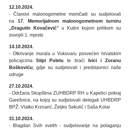
12.10.2024.
- Članovi malonogometne momčadi su sudjelovali
na
17. Memorijalnom malonogometnom turniru
„Dragutin Kovačević“
u Kutini kojom prilikom su
osvojili 1. mjesto
14.10.2024.
- Otkrivanje murala u Vukovaru posvećen hrvatskim
policajcima
Stipi Poletu
te braći
Ivici i Zoranu
Boškoviću
, gdje su sudjelovali i predstavnici naše
udruge
27.10.2024.
- Održana Skupština ZUHBDRP RH u Kapelici pokraj
Garešnice, na kojoj su sudjelovali delegati UHBDRP
BPŽ: Vlatko Krznarić, Željko Sekulić i Saša Kolar
31.10.2024.
- Blagdan Svih svetih - sudjelovanje na polaganju