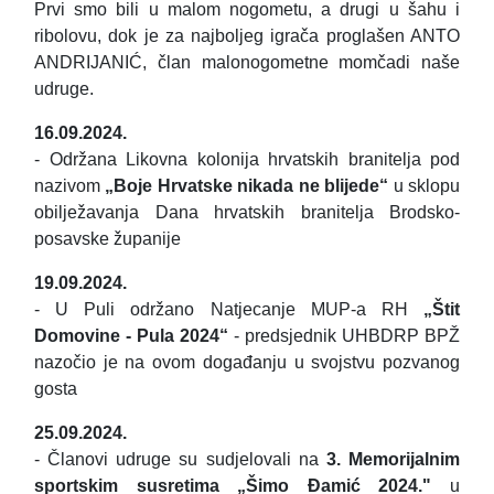
Prvi smo bili u malom nogometu, a drugi u šahu i
ribolovu, dok je za najboljeg igrača proglašen ANTO
ANDRIJANIĆ, član malonogometne momčadi naše
udruge.
16.09.2024.
- Održana Likovna kolonija hrvatskih branitelja pod
nazivom
„Boje Hrvatske nikada ne blijede“
u sklopu
obilježavanja Dana hrvatskih branitelja Brodsko-
posavske županije
19.09.2024.
- U Puli održano Natjecanje MUP-a RH
„Štit
Domovine - Pula 2024“
- predsjednik UHBDRP BPŽ
nazočio je na ovom događanju u svojstvu pozvanog
gosta
25.09.2024.
- Članovi udruge su sudjelovali na
3. Memorijalnim
sportskim susretima „Šimo Đamić 2024."
u