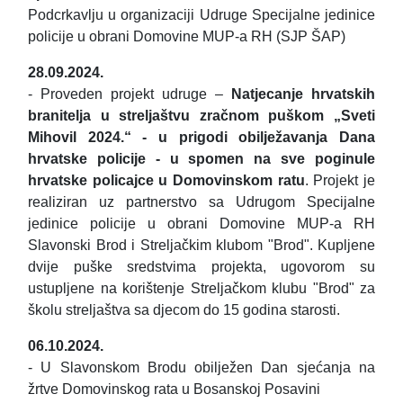
Podcrkavlju u organizaciji Udruge Specijalne jedinice
policije u obrani Domovine MUP-a RH (SJP ŠAP)
28.09.2024.
- Proveden projekt udruge –
Natjecanje hrvatskih
branitelja u streljaštvu zračnom puškom „Sveti
Mihovil 2024.“ - u prigodi obilježavanja Dana
hrvatske policije - u spomen na sve poginule
hrvatske policajce u Domovinskom ratu
. Projekt je
realiziran uz partnerstvo sa Udrugom Specijalne
jedinice policije u obrani Domovine MUP-a RH
Slavonski Brod i Streljačkim klubom "Brod". Kupljene
dvije puške sredstvima projekta, ugovorom su
ustupljene na korištenje Streljačkom klubu "Brod" za
školu streljaštva sa djecom do 15 godina starosti.
06.10.2024.
- U Slavonskom Brodu obilježen Dan sjećanja na
žrtve Domovinskog rata u Bosanskoj Posavini