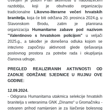
Usvojen je potom Plan aktivnosti u nadolazećem
razdoblju, koji je obuhvatio organizaciju
tradicionalne
Likovno-literarne večeri hrvatskih
branitelja
, koja će biti održana 20. prosinca 2024.g. u
Slavonskom Brodu, zatim je planirana
organizacija
Humanitarne zabave pod nazivom
"Valentinovo s hrvatskom policijom"
u veljači
2025.g., a također je donešena odluka kojom se
intezivno započinju aktivnosti glede rješavanja
poslovnog prostora za potrebe rada i okupljanja
članova udruge.
PREGLED REALIZIRANIH AKTIVNOSTI OD
ZADNJE ODRŽANE SJEDNICE U RUJNU OVE
GODINE:
12.09.2024.
- Odigrana Humanitarna utakmica selekcije hrvatskih
branitelja s veteranima GNK „Dinamo“ u Gromačniku -
ostvaren prihod namijenjen je za liječenje bolesnog