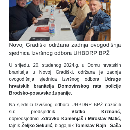
Novoj Gradiški održana zadnja ovogodišnja
sjednica Izvršnog odbora UHBDRP BPŽ
U srijedu, 20. studenog 2024.g. u Domu hrvatskih
branitelja u Novoj Gradiški, održana je zadnja
ovogodišnja sjednica Izvršnog odbora
Udruge
hrvatskih branitelja Domovinskog rata policije
Brodsko-posavske županije
.
Na sjednici Izvršnog odbora UHBDRP BPŽ nazočili
su: predsjednik
Vlatko Krznarić
,
dopredsjednici
Zdravko Kamenjaš i Miroslav Matić
,
tajnik
Željko Sekulić
, blagajnik
Tomislav Rajh
i
Saša