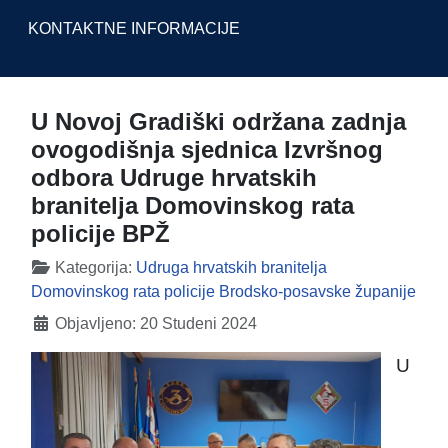
KONTAKTNE INFORMACIJE
U Novoj Gradiški održana zadnja
ovogodišnja sjednica Izvršnog
odbora Udruge hrvatskih
branitelja Domovinskog rata
policije BPŽ
Detalji
Kategorija:
Udruga hrvatskih branitelja
Domovinskog rata policije Brodsko-posavske županije
Objavljeno: 20 Studeni 2024
U