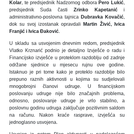
Kolar
, te predsjednik Nadzornog odbora
Pero Lukić
,
predsjednik Suda časti
Zrinko Kapetanić
i
administrativno-poslovna tajnica
Dubravka Kovačić
,
dok su svoj izostanak opravdali
Martin Živić, Ivica
Franjić i Ivica Đaković
.
U skladu sa usvojenim dnevnim redom, predsjednik
Vlatko Krznarić podnio je detaljno Izvješće o radu i
Financijsko izvješće u proteklom razdoblju od zadnje
održane sjednice u mjesecu rujnu ove godine.
Istaknuo je pri tome kako je proteklo razdoblje bilo
prepuno raznih aktivnosti u kojima su sudjelovali
mnogobrojni članovi udruge. U financijskom
poslovanju udruge nije bilo značajnih problema,
odnosno, poslovanje udruge je vrlo stabilno, a
poslovnu godinu udruga zaključuje pozitivnim saldom
na računu. Nakon kraće rasprave, izvješća su
jednoglasno usvojena.