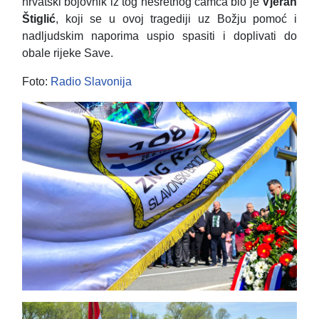
hrvatski bojovnik iz tog nesretnog čamca bio je
Vjeran
Štiglić
, koji se u ovoj tragediji uz Božju pomoć i
nadljudskim naporima uspio spasiti i doplivati do
obale rijeke Save.
Foto:
Radio Slavonija