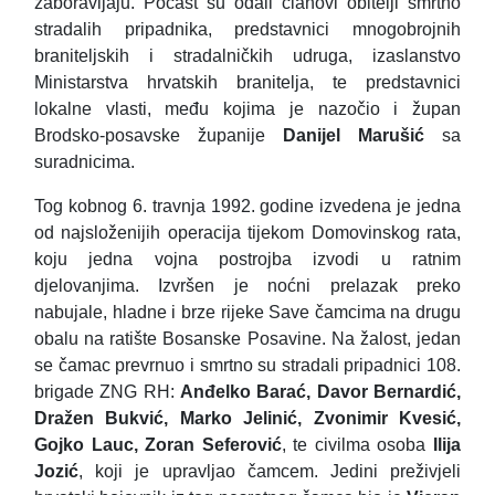
zaboravljaju. Počast su odali članovi obitelji smrtno
stradalih pripadnika, predstavnici mnogobrojnih
braniteljskih i stradalničkih udruga, izaslanstvo
Ministarstva hrvatskih branitelja, te predstavnici
lokalne vlasti, među kojima je nazočio i župan
Brodsko-posavske županije
Danijel Marušić
sa
suradnicima.
Tog kobnog 6. travnja 1992. godine izvedena je jedna
od najsloženijih operacija tijekom Domovinskog rata,
koju jedna vojna postrojba izvodi u ratnim
djelovanjima. Izvršen je noćni prelazak preko
nabujale, hladne i brze rijeke Save čamcima na drugu
obalu na ratište Bosanske Posavine. Na žalost, jedan
se čamac prevrnuo i smrtno su stradali pripadnici 108.
brigade ZNG RH:
Anđelko Barać, Davor Bernardić,
Dražen Bukvić, Marko Jelinić, Zvonimir Kvesić,
Gojko Lauc, Zoran Seferović
, te civilma osoba
Ilija
Jozić
, koji je upravljao čamcem. Jedini preživjeli