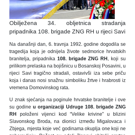
Obilježena 34. obljetnica stradanja
pripadnika 108. brigade ZNG RH u rijeci Savi
Na današnji dan, 6. travnja 1992. godine dogodila se
tragedija koja je odnijela živote sedmorice hrvatskih
branitelja, pripadnika
108. brigade ZNG RH
, koji su
prilikom prelaska na bojišnicu u Bosanskoj Posavini, u
rijeci Savi tragično stradali, ostavivši iza sebe priču
koja i danas nosi snažnu simboliku žrtve i hrabrosti iz
vremena Domovinskog rata.
U znak sjećanja na poginule hrvatske branitelje i ove
su godine
u organizaciji Udruge 108. brigade ZNG
RH
položeni vijenci kod “Velike krivine” u blizini
Slavonskog Broda, na dionici između Migalovaca i
Zbjega, mjesta koje već godinama okuplja one koji ne