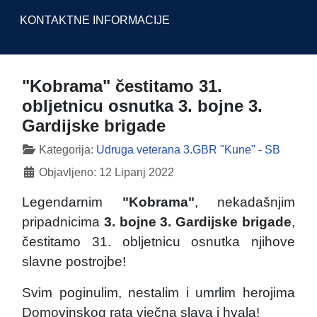
KONTAKTNE INFORMACIJE
"Kobrama" čestitamo 31.
obljetnicu osnutka 3. bojne 3.
Gardijske brigade
Detalji
Kategorija:
Udruga veterana 3.GBR "Kune" - SB
Objavljeno: 12 Lipanj 2022
Legendarnim
"Kobrama"
, nekadašnjim
pripadnicima
3. bojne 3. Gardijske brigade
,
čestitamo 31. obljetnicu osnutka njihove
slavne postrojbe!
Svim poginulim, nestalim i umrlim herojima
Domovinskog rata vječna slava i hvala!