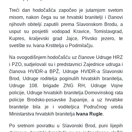
Treći dan hodočašća započeo je jutarnjom svetom
misom, nakon čega su se hrvatski branitelji i članovi
njihovih obitelji zaputili prema Slavonskom Brodu, a
usput su posjetili vodopad Kravice, Tomislavgrad,
Kupres, kraljevski grad Jajce, Plivsko jezero, te
svetište sv. Ivana Krstitelja u Podmilačju.
Na ovogodišnjem hodočašću uz članove Udruge HRZ
i PZO, sudjelovali su i predstavnici Zajednice udruga i
članova HVIDR-a BPŽ, Udruge HVIDR-a Slavonski
Brod, Udruge roditelja poginulih hrvatskih branitelja,
Udruge 108. brigade ZNG RH, Udruge Vojne
policije, Udruge hrvatskih branitelja Domovinskog rata
policije Brodsko-posavske županije, a uz hrvatske
branitelje bila je i voditeljica Područnog ureda
Ministarstva hrvatskih branitelja
Ivana Rugle
.
Po sretnom povratku u Slavonski Brod, puni lijepih