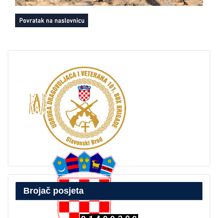
Brojač posjeta