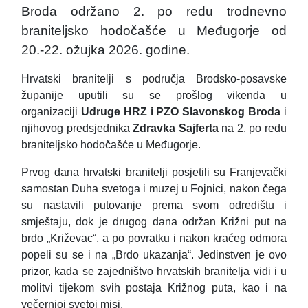
Broda održano 2. po redu trodnevno
braniteljsko hodočašće u Međugorje od
20.-22. ožujka 2026. godine.
Hrvatski branitelji s područja Brodsko-posavske
županije uputili su se prošlog vikenda u
organizaciji
Udruge HRZ i PZO Slavonskog Broda
i
njihovog predsjednika
Zdravka Sajferta
na 2. po redu
braniteljsko hodočašće u Međugorje.
Prvog dana hrvatski branitelji posjetili su Franjevački
samostan Duha svetoga i muzej u Fojnici, nakon čega
su nastavili putovanje prema svom odredištu i
smještaju, dok je drugog dana održan Križni put na
brdo „Križevac“, a po povratku i nakon kraćeg odmora
popeli su se i na „Brdo ukazanja“. Jedinstven je ovo
prizor, kada se zajedništvo hrvatskih branitelja vidi i u
molitvi tijekom svih postaja Križnog puta, kao i na
večernjoj svetoj misi.